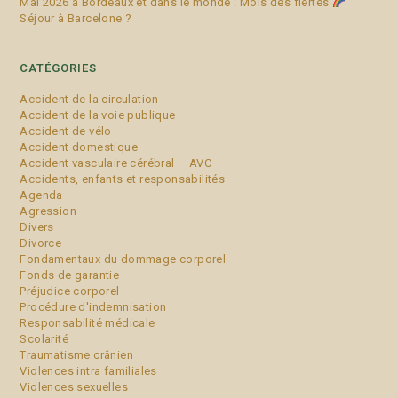
Mai 2026 à Bordeaux et dans le monde : Mois des fiertés
Séjour à Barcelone ?
CATÉGORIES
Accident de la circulation
Accident de la voie publique
Accident de vélo
Accident domestique
Accident vasculaire cérébral – AVC
Accidents, enfants et responsabilités
Agenda
Agression
Divers
Divorce
Fondamentaux du dommage corporel
Fonds de garantie
Préjudice corporel
Procédure d'indemnisation
Responsabilité médicale
Scolarité
Traumatisme crânien
Violences intra familiales
Violences sexuelles