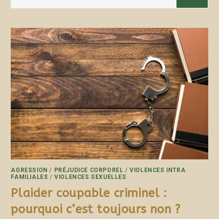
AGRESSION
/
PRÉJUDICE CORPOREL
/
VIOLENCES INTRA
FAMILIALES
/
VIOLENCES SEXUELLES
Plaider coupable criminel :
pourquoi c’est toujours non ?