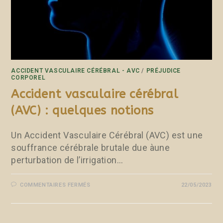
ACCIDENT VASCULAIRE CÉRÉBRAL - AVC
/
PRÉJUDICE
CORPOREL
Accident vasculaire cérébral
(AVC) : quelques notions
Un Accident Vasculaire Cérébral (AVC) est une
souffrance cérébrale brutale due àune
perturbation de l’irrigation…
COMMENTAIRES FERMÉS
22/05/2023