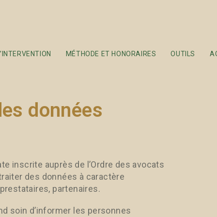
on des données
’INTERVENTION
MÉTHODE ET HONORAIRES
OUTILS
A
 des données
te inscrite auprès de l’Ordre des avocats
traiter des données à caractère
prestataires, partenaires.
d soin d’informer les personnes