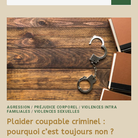
AGRESSION
/
PRÉJUDICE CORPOREL
/
VIOLENCES INTRA
FAMILIALES
/
VIOLENCES SEXUELLES
Plaider coupable criminel :
pourquoi c’est toujours non ?