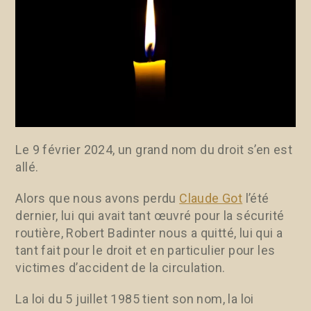
Le 9 février 2024, un grand nom du droit s’en est
allé.
Alors que nous avons perdu
Claude Got
l’été
dernier, lui qui avait tant œuvré pour la sécurité
routière, Robert Badinter nous a quitté, lui qui a
tant fait pour le droit et en particulier pour les
victimes d’accident de la circulation.
La loi du 5 juillet 1985 tient son nom, la loi