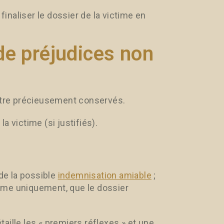
naliser le dossier de la victime en
de préjudices non
 être précieusement conservés.
a victime (si justifiés).
 de la possible
indemnisation amiable
;
ctime uniquement, que le dossier
taille les « premiers réflexes » et une