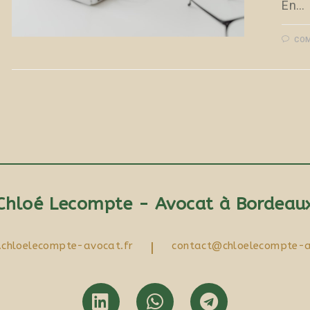
En…
COM
Chloé Lecompte - Avocat à Bordeau
chloelecompte-avocat.fr
|
contact@chloelecompte-a