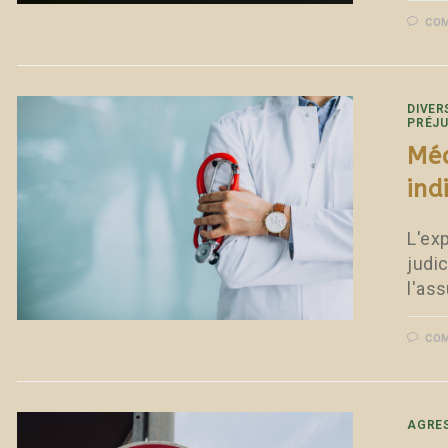
COM
DIVER
PRÉJU
Méd
ind
L'exp
judi
l'as
COM
AGRE