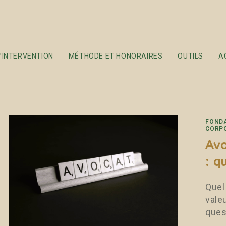
’INTERVENTION
MÉTHODE ET HONORAIRES
OUTILS
A
FOND
CORP
Avo
: q
Quel
vale
ques