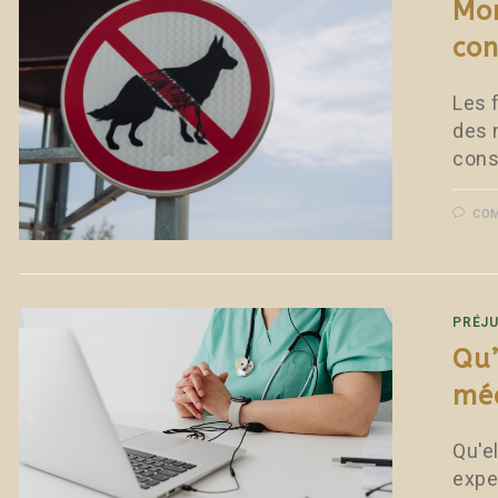
Mor
con
Les 
des 
cons
COM
PRÉJU
Qu’
méd
Qu'el
exper