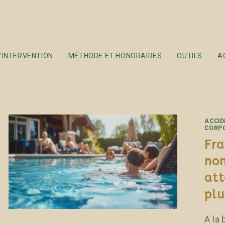
’INTERVENTION
MÉTHODE ET HONORAIRES
OUTILS
A
ACCID
CORP
Fra
nom
att
plu
A la 