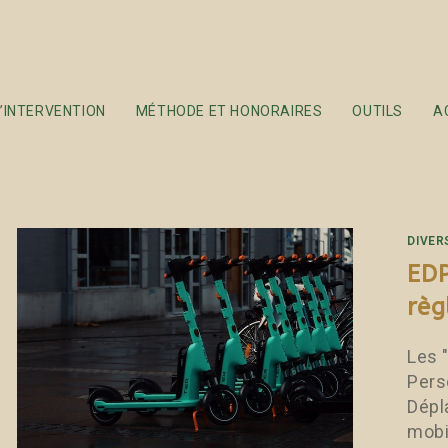
’INTERVENTION
MÉTHODE ET HONORAIRES
OUTILS
A
DIVER
EDP
règ
Les 
Pers
Dépl
mobil