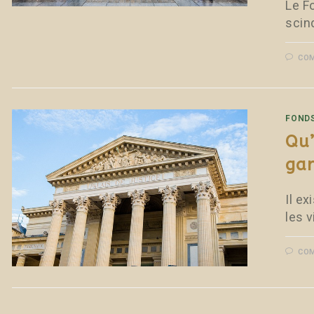
Le F
scind
COM
FONDS
Qu’
gar
Il e
les 
COM