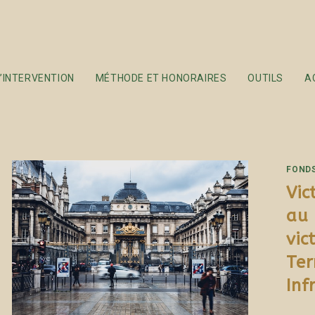
’INTERVENTION
MÉTHODE ET HONORAIRES
OUTILS
A
FONDS
Vic
au 
vic
Ter
Inf