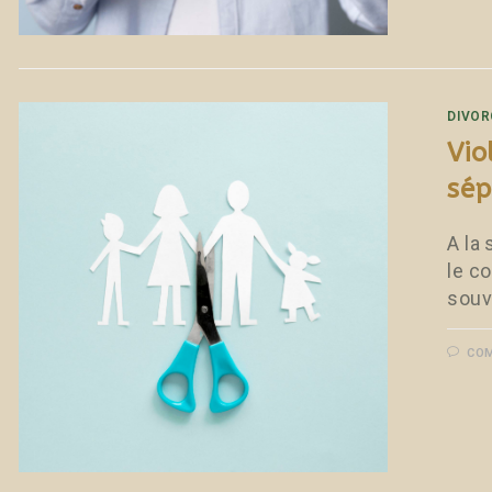
DIVOR
Vio
sép
A la
le c
souv
COM