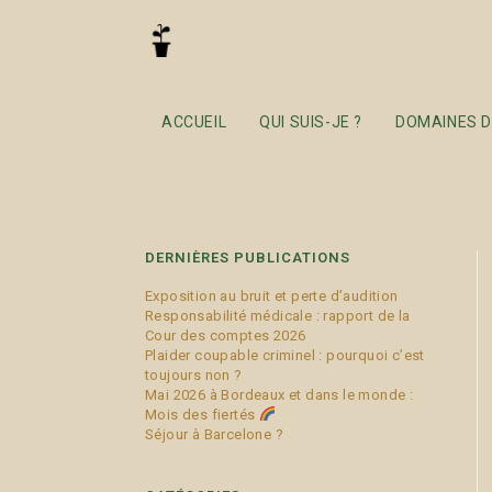
droit de visite et d’h
ACCUEIL
QUI SUIS-JE ?
DOMAINES D
DERNIÈRES PUBLICATIONS
Exposition au bruit et perte d’audition
Responsabilité médicale : rapport de la
Cour des comptes 2026
Plaider coupable criminel : pourquoi c’est
toujours non ?
Mai 2026 à Bordeaux et dans le monde :
Mois des fiertés
Séjour à Barcelone ?