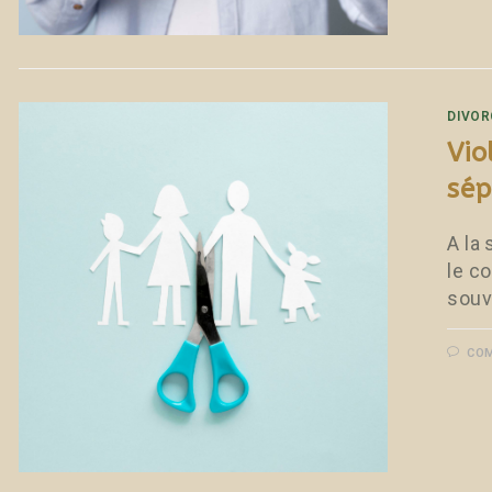
DIVOR
Vio
sép
A la
le c
souv
COM