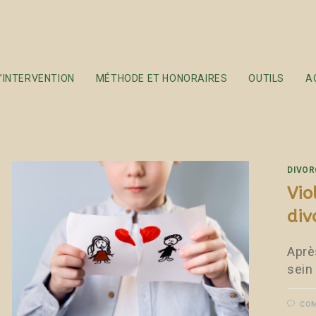
ébergement
’INTERVENTION
MÉTHODE ET HONORAIRES
OUTILS
A
DIVOR
Vio
div
Aprè
sein
COM