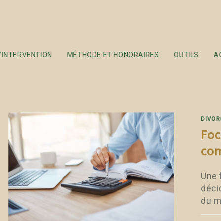
’INTERVENTION
MÉTHODE ET HONORAIRES
OUTILS
A
DIVOR
Foc
com
Une f
déci
du m