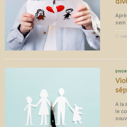
div
Aprè
sein
COM
DIVOR
Vio
sép
A la
le c
souv