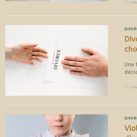
COM
DIVOR
Div
cho
Une f
décid
COM
DIVOR
Vio