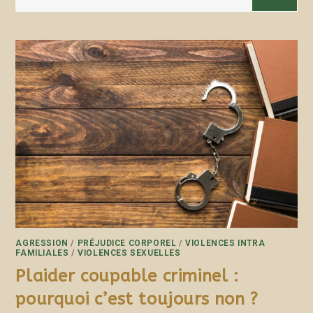
AGRESSION
/
PRÉJUDICE CORPOREL
/
VIOLENCES INTRA
FAMILIALES
/
VIOLENCES SEXUELLES
Plaider coupable criminel :
pourquoi c’est toujours non ?