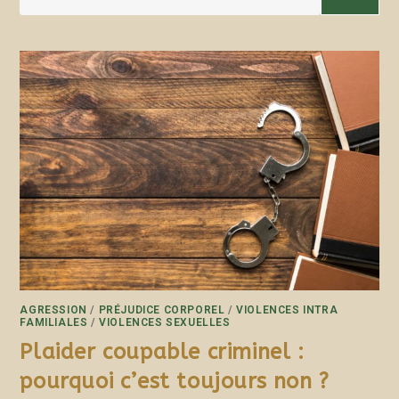
AGRESSION
/
PRÉJUDICE CORPOREL
/
VIOLENCES INTRA
FAMILIALES
/
VIOLENCES SEXUELLES
Plaider coupable criminel :
pourquoi c’est toujours non ?