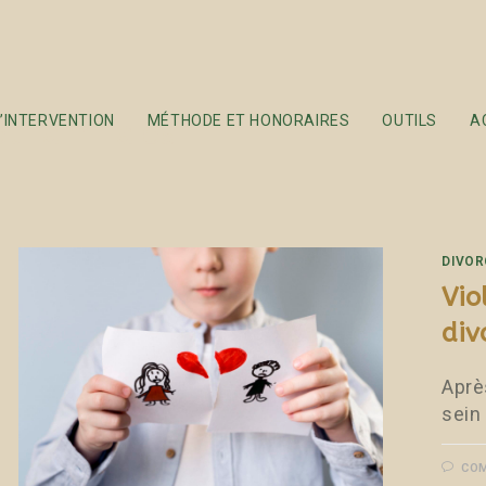
t familiales
’INTERVENTION
MÉTHODE ET HONORAIRES
OUTILS
A
DIVOR
Vio
div
Aprè
sein
COM