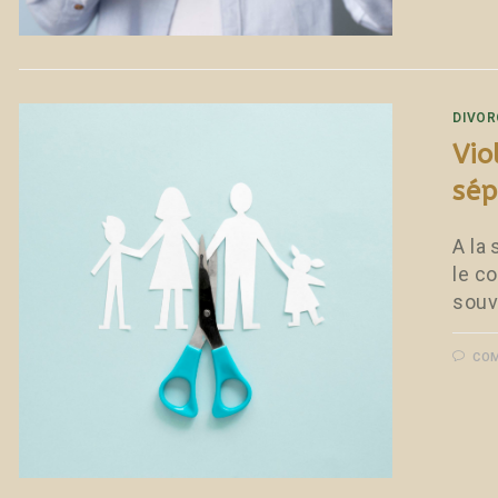
DIVOR
Vio
sép
A la
le c
souv
COM