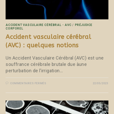
ACCIDENT VASCULAIRE CÉRÉBRAL - AVC
/
PRÉJUDICE
CORPOREL
Accident vasculaire cérébral
(AVC) : quelques notions
Un Accident Vasculaire Cérébral (AVC) est une
souffrance cérébrale brutale due àune
perturbation de l’irrigation…
COMMENTAIRES FERMÉS
22/05/2023