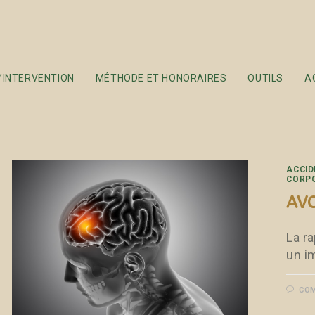
’INTERVENTION
MÉTHODE ET HONORAIRES
OUTILS
A
ACCID
CORP
AVC
La ra
un i
COM