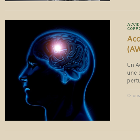
ACCID
CORP
Acc
(AV
Un A
une 
pertu
COM