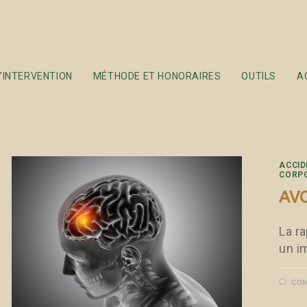
’INTERVENTION
MÉTHODE ET HONORAIRES
OUTILS
A
ACCID
CORP
AVC
La ra
un i
COM