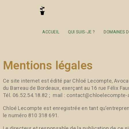
Mentions légales
ACCUEIL
QUI SUIS-JE ?
DOMAINES D
Mentions légales
Ce site internet est édité par Chloé Lecompte, Avoca
du Barreau de Bordeaux, exerçant au 16 rue Félix F
Tél. 06.52.54.18.82 ; mail : contact@chloelecompte-a
Chloé Lecompte est enregistrée en tant qu’entrepre
le numéro 810 318 691.
Le directeur et responsable de la publication de ce 