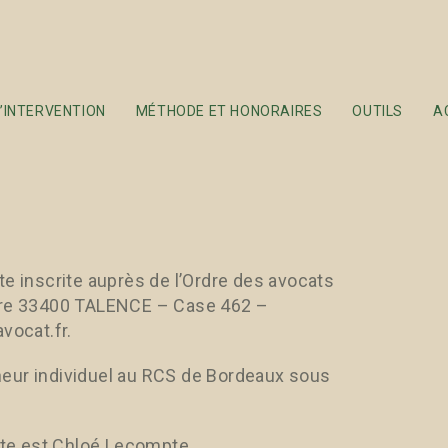
’INTERVENTION
MÉTHODE ET HONORAIRES
OUTILS
A
te inscrite auprès de l’Ordre des avocats
aure 33400 TALENCE – Case 462 –
vocat.fr.
neur individuel au RCS de Bordeaux sous
site est Chloé Lecompte.